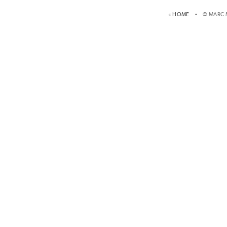
«
HOME
• © MARC 