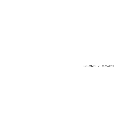
«
HOME
• © MARC 