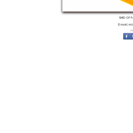
'BIRD OF 
© MARC MON
[C